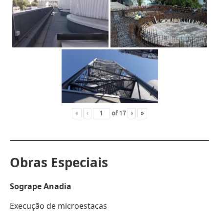
«
‹
of
17
›
»
Obras Especiais
Sogrape Anadia
Execução de microestacas