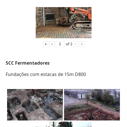
«
‹
of
2
›
»
SCC
Fermentadores
Fundações com estacas de 15m D800