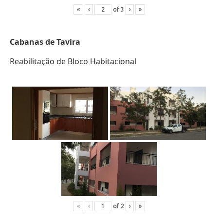
«
‹
of
3
›
»
Cabanas de Tavira
Reabilitação de Bloco Habitacional
«
‹
of
2
›
»