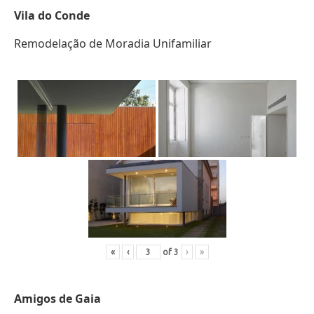
Vila do Conde
Remodelação de Moradia Unifamiliar
«
‹
of
3
›
»
Amigos de Gaia