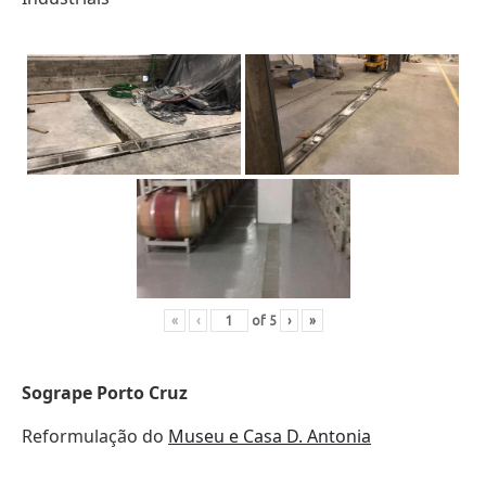
«
‹
of
5
›
»
Sogrape Porto Cruz
Reformulação do
Museu e Casa D. Antonia