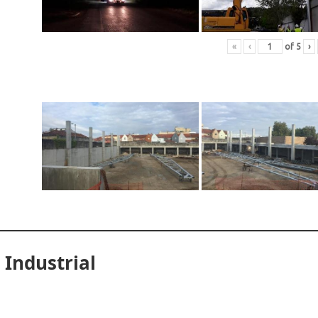
«
‹
of
5
›
 Industrial