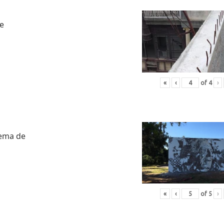
de
«
‹
of
4
›
tema de
«
‹
of
5
›