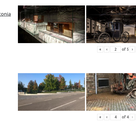
tonia
«
‹
of
5
›
«
‹
of
4
›