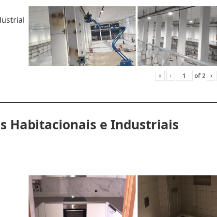
ustrial
«
‹
of
2
›
s Habitacionais e Industriais