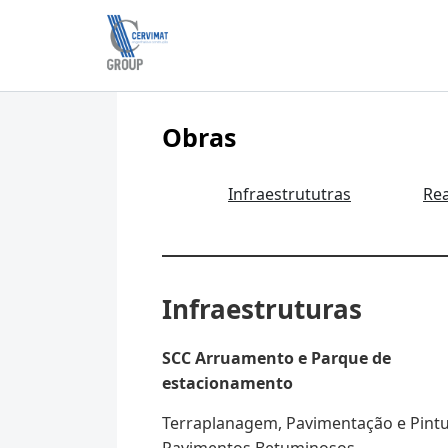
Skip to content
Cervimat Engenharia e Construção
Obras
Infraestrututras
Rea
Infraestruturas
SCC Arruamento e Parque de
estacionamento
Terraplanagem, Pavimentação e Pint
Pavimentos Betuminosos.