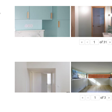
o
«
‹
of
31
›
«
‹
of
3
›