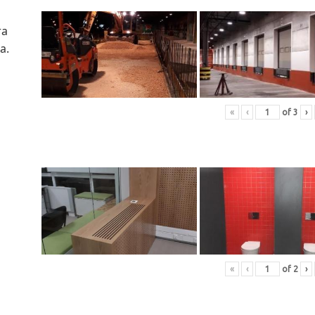
ra
a.
«
‹
of
3
›
«
‹
of
2
›