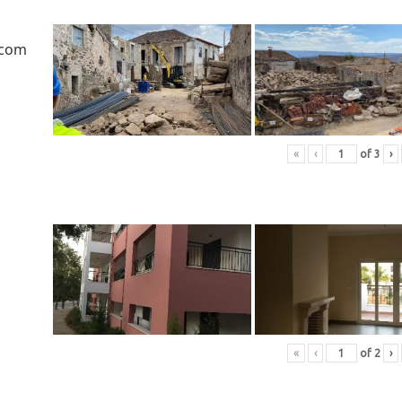
 com
«
‹
of
3
›
«
‹
of
2
›