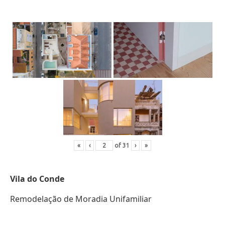
«
‹
of
31
›
»
Vila do Conde
Remodelação de Moradia Unifamiliar