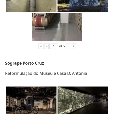
«
‹
of
5
›
»
Sogrape Porto Cruz
Reformulação do
Museu e Casa D. Antonia