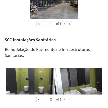
«
‹
of
3
›
»
SCC Instalações Sanitárias
Remodelação de Pavimentos e Infraestruturas
Sanitárias.
«
‹
of
2
›
»