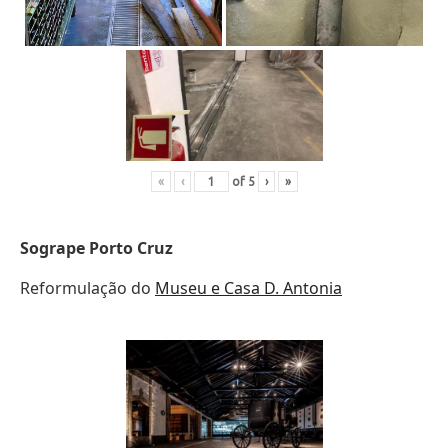
«
‹
of
5
›
»
Sogrape Porto Cruz
Reformulação do
Museu e Casa D. Antonia