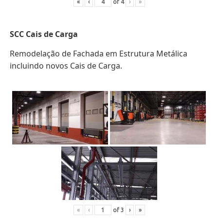
«
‹
of
4
›
»
SCC Cais de Carga
Remodelação de Fachada em Estrutura Metálica
incluindo novos Cais de Carga.
«
‹
of
3
›
»