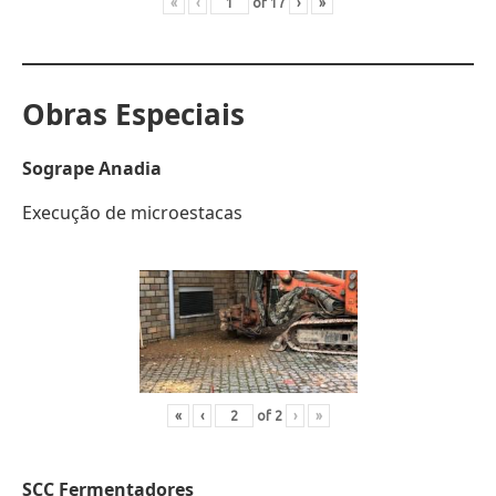
«
‹
of
17
›
»
Obras Especiais
Sogrape Anadia
Execução de microestacas
«
‹
of
2
›
»
SCC
Fermentadores