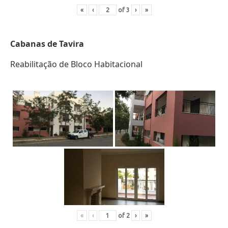
«
‹
of
3
›
»
Cabanas de Tavira
Reabilitação de Bloco Habitacional
«
‹
of
2
›
»