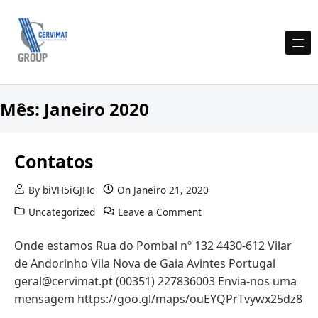
Skip to content
Cervimat Engenharia e Construção
Mês:
Janeiro 2020
Contatos
By
biVH5iGJHc
On
Janeiro 21, 2020
on Contatos
Uncategorized
Leave a Comment
Onde estamos Rua do Pombal nº 132 4430-612 Vilar
de Andorinho Vila Nova de Gaia Avintes Portugal
geral@cervimat.pt (00351) 227836003 Envia-nos uma
mensagem https://goo.gl/maps/ouEYQPrTvywx25dz8