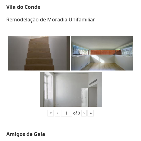
Vila do Conde
Remodelação de Moradia Unifamiliar
«
‹
of
3
›
»
Amigos de Gaia