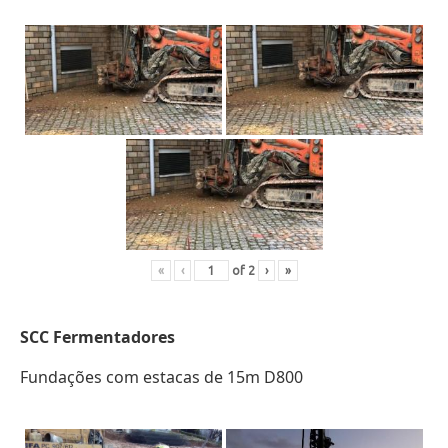
«
‹
of
2
›
»
SCC
Fermentadores
Fundações com estacas de 15m D800