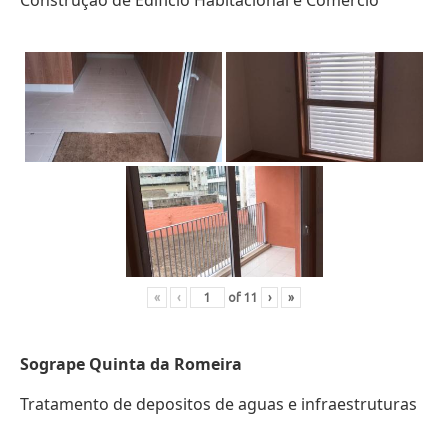
Construção de Edifício Habitacional e Comércio
«
‹
of
11
›
»
Sogrape Quinta da Romeira
Tratamento de depositos de aguas e infraestruturas