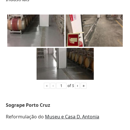
«
‹
of
5
›
»
Sogrape Porto Cruz
Reformulação do
Museu e Casa D. Antonia