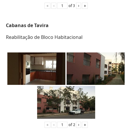
«
‹
of
3
›
»
Cabanas de Tavira
Reabilitação de Bloco Habitacional
«
‹
of
2
›
»