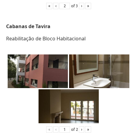
«
‹
of
3
›
»
Cabanas de Tavira
Reabilitação de Bloco Habitacional
«
‹
of
2
›
»