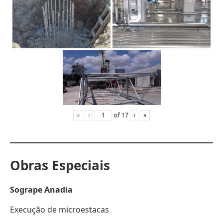
«
‹
of
17
›
»
Obras Especiais
Sogrape Anadia
Execução de microestacas