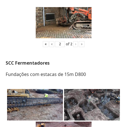
«
‹
of
2
›
»
SCC
Fermentadores
Fundações com estacas de 15m D800