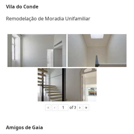
Vila do Conde
Remodelação de Moradia Unifamiliar
«
‹
of
3
›
»
Amigos de Gaia