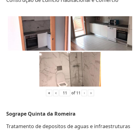
Construção de Edifício Habitacional e Comércio
«
‹
of
11
›
»
Sogrape Quinta da Romeira
Tratamento de depositos de aguas e infraestruturas