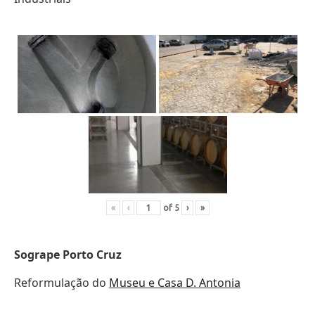
«
‹
of
5
›
»
Sogrape Porto Cruz
Reformulação do
Museu e Casa D. Antonia