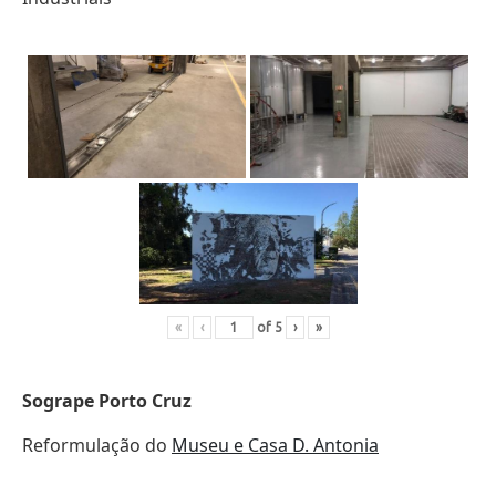
«
‹
of
5
›
»
Sogrape Porto Cruz
Reformulação do
Museu e Casa D. Antonia