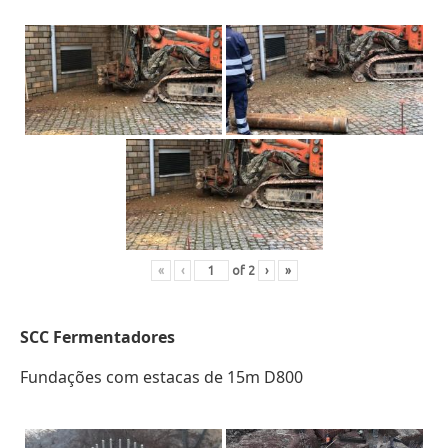
«
‹
of
2
›
»
SCC
Fermentadores
Fundações com estacas de 15m D800