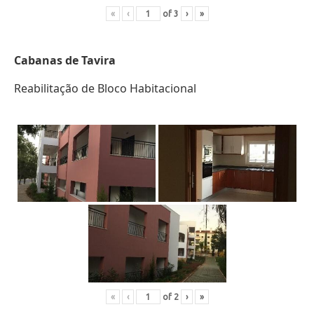
«
‹
of
3
›
»
Cabanas de Tavira
Reabilitação de Bloco Habitacional
«
‹
of
2
›
»