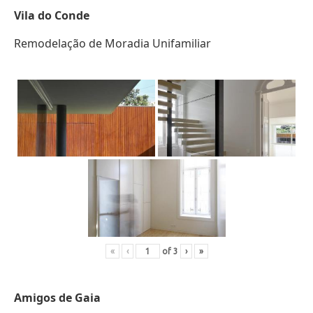
Vila do Conde
Remodelação de Moradia Unifamiliar
«
‹
of
3
›
»
Amigos de Gaia