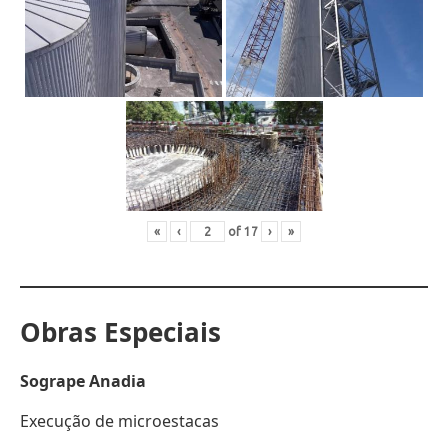
«
‹
of
17
›
»
Obras Especiais
Sogrape Anadia
Execução de microestacas